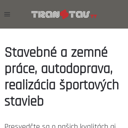
Stavebné a zemné
práce, autodoprava,
realizácia športových
stavieb
Presvedčte sa o našich kvalitách aj